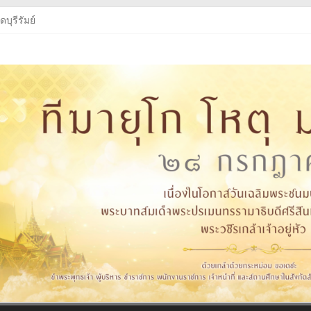
บุรีรัมย์
บุรีรัมย์
ู่หัว
งสือเรียนฯ
บุรีรัมย์