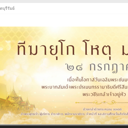
บุรีรัมย์
บุรีรัมย์
ู่หัว
งสือเรียนฯ
บุรีรัมย์