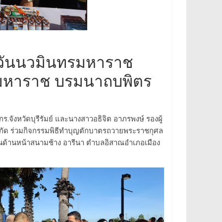
นวันนวมินทรมหาราช
มหาราช บรมนาถบพิตร
ร.จังหวัดบุรีรัมย์ และนางสาวอธิจิต อาภรพงษ์ รองผู้
นสังกัด ร่วมกิจกรรมพิธีทำบุญตักบาตรถวายพระราชกุศล
านหน้าสนามช้าง อารีนา ตําบลอิสาณอําเภอเมือง