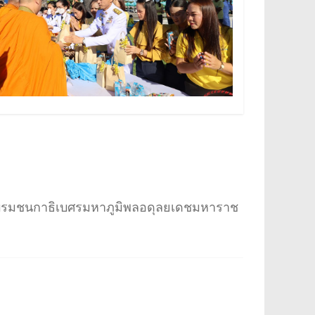
ะบรมชนกาธิเบศรมหาภูมิพลอดุลยเดชมหาราช