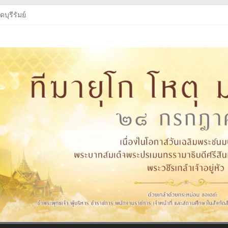
บุรีรัมย์
บุรีรัมย์
ู่หัว
งสือเรียนฯ
บุรีรัมย์