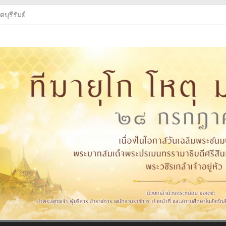
บุรีรัมย์
บุรีรัมย์
ู่หัว
งสือเรียนฯ
บุรีรัมย์