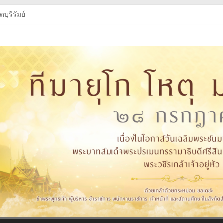
บุรีรัมย์
บุรีรัมย์
ู่หัว
งสือเรียนฯ
บุรีรัมย์