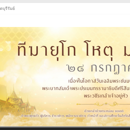
บุรีรัมย์
บุรีรัมย์
ู่หัว
งสือเรียนฯ
บุรีรัมย์