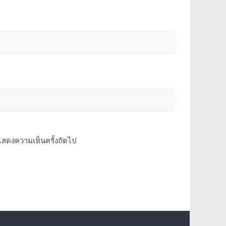
รแสดงความเห็นครั้งถัดไป