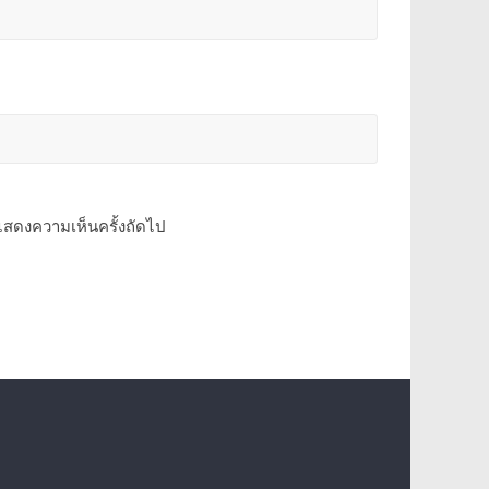
รแสดงความเห็นครั้งถัดไป