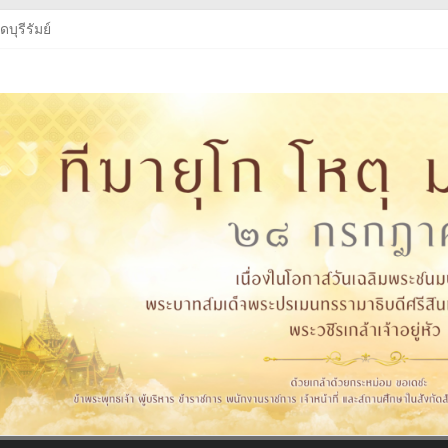
บุรีรัมย์
บุรีรัมย์
ู่หัว
งสือเรียนฯ
บุรีรัมย์