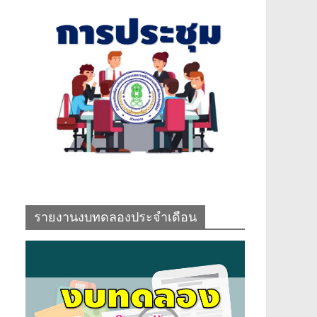
รายงานงบทดลองประจำเดือน