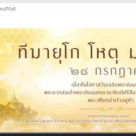
บุรีรัมย์
บุรีรัมย์
ู่หัว
งสือเรียนฯ
บุรีรัมย์