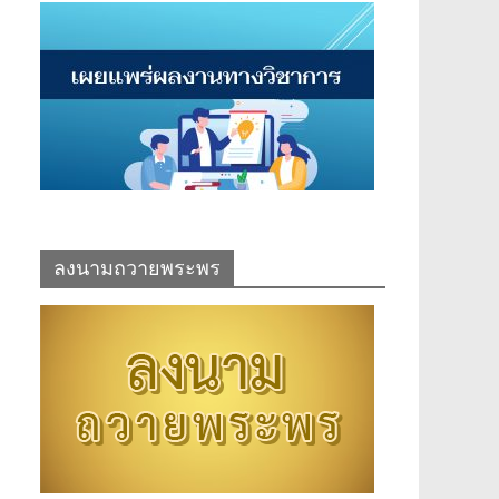
ลงนามถวายพระพร